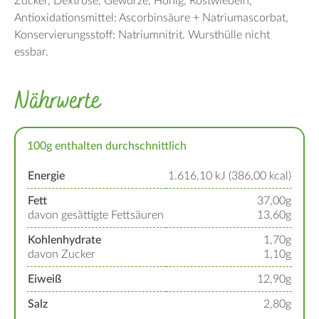
Zucker
Dextrose
Gewürze
Honig
Röstwiebeln
Antioxidationsmittel: Ascorbinsäure + Natriumascorbat
Konservierungsstoff: Natriumnitrit
Wursthülle nicht
essbar
Nährwerte
100g enthalten durchschnittlich
Energie
1.616,10 kJ (386,00 kcal)
Fett
37,00g
davon gesättigte Fettsäuren
13,60g
Kohlenhydrate
1,70g
davon Zucker
1,10g
Eiweiß
12,90g
Salz
2,80g