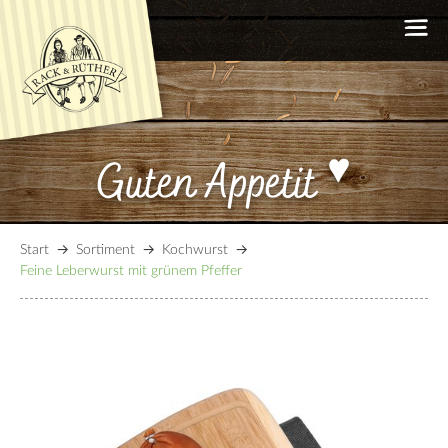
Übersicht
Guten Appetit
Ahle Wurst & Rohwurst
Kochwurst
Sülzwurst
Start
Sortiment
Kochwurst
Brühwurst
Feine Leberwurst mit grünem Pfeffer
Schinken
100% Rind