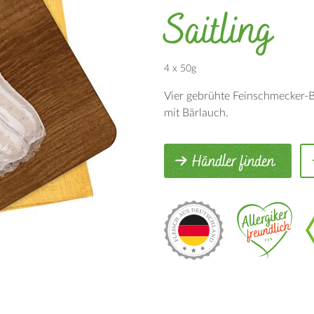
Saitling
4 x 50g
Vier gebrühte Feinschmecker-B
mit Bärlauch.
Händler finden