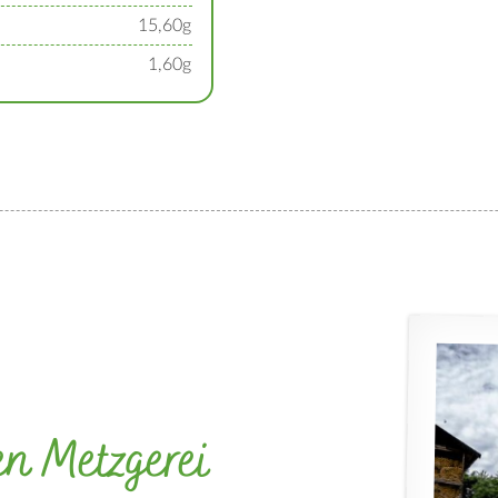
15,60g
1,60g
en Metzgerei