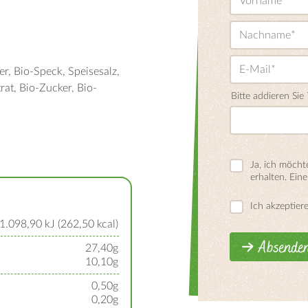
er
Bio-Speck
Speisesalz
trat
Bio-Zucker
Bio-
Bitte addieren Sie
Ja, ich möch
erhalten. Ein
Ich akzeptier
1.098,90 kJ (262,50 kcal)
Absende
27,40g
10,10g
0,50g
0,20g