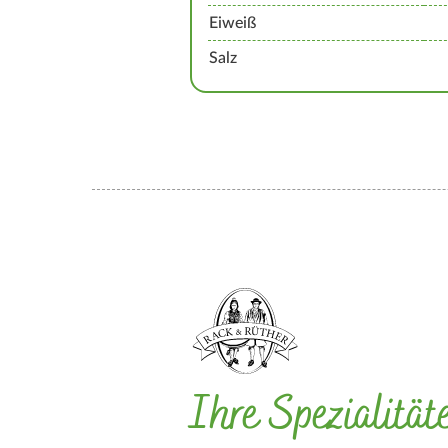
Eiweiß
Salz
Ihre Spezialität