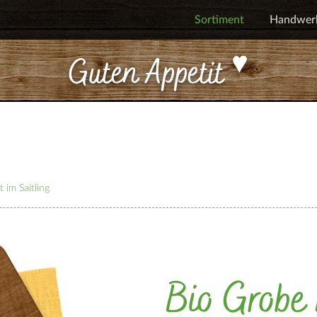
Sortiment
Handwer
Guten Appetit
 im Saitling
Bio Grobe 