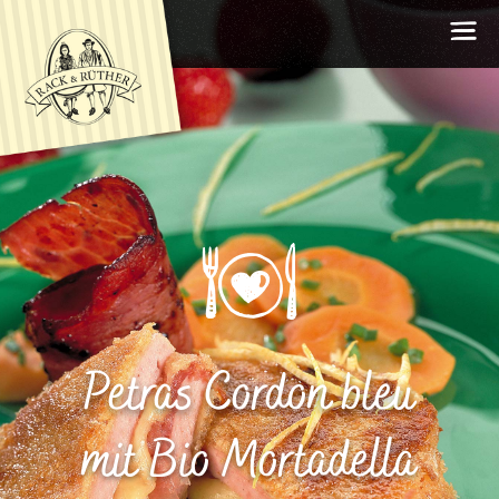
Fachgeschäfte
Petras Cordon bleu
Häufige Fragen
Rezepte
mit Bio Mortadella